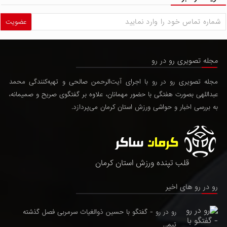
عضویت
مجله تصویری رو در رو
مجله تصویری رو در رو با اجرای آیت‌الرحمن صالحی و تهیه‌کنندگی محمد
عبداللهی بصورت هفتگی با حضور مهمانان، علاوه بر گفتگوی صریح و صمیمانه،
به بررسی اخبار و حواشی ورزش استان کرمان می‌پردازد.
قلب تپنده ورزش استان کرمان
رو در رو های اخیر
رو در رو - گفتگو با حسین ذوالغیاث سرمربی فصل گذشته
تیم...