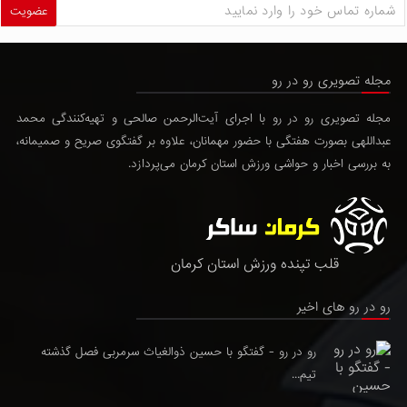
عضویت
مجله تصویری رو در رو
مجله تصویری رو در رو با اجرای آیت‌الرحمن صالحی و تهیه‌کنندگی محمد
عبداللهی بصورت هفتگی با حضور مهمانان، علاوه بر گفتگوی صریح و صمیمانه،
به بررسی اخبار و حواشی ورزش استان کرمان می‌پردازد.
قلب تپنده ورزش استان کرمان
رو در رو های اخیر
رو در رو - گفتگو با حسین ذوالغیاث سرمربی فصل گذشته
تیم...